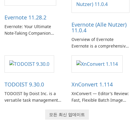
통해 Spotify는 사용자가 좋아
Thunderbird desktop email
하는 음악을 찾고, 스트리밍하
client designed for
Evernote 11.28.2
고, 즐길 수 있는 원활한 음악
organizations and users who
Evernote (Alle Nutzer)
경험을 제공합니다.
need predictable …
Evernote: Your Ultimate
11.0.4
Note-Taking Companion
Overview of Evernote
Evernote, developed by
Evernote is a comprehensive
EverNote Corp., is a versatile
note-taking and organization
note-taking application that
software designed to help
helps users capture ideas,
users capture, organize, and
organize to-do lists, and keep
access information across
track of important
multiple devices.
information.
TODOIST 9.30.0
XnConvert 1.114
TODOIST by Doist Inc. is a
XnConvert — Editor’s Review:
versatile task management
Fast, Flexible Batch Image
tool designed to help
Converter for Windows,
individuals and teams
macOS and Linux XnConvert
모든 최신 업데이트
organize their work and
is a polished, cross-platform
increase productivity.
batch image processor from
XnSoft that balances depth